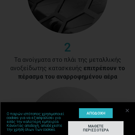
2
Τα ανοίγματα στο πλάι της μεταλλικής
ανοξείδωτης κατασκευής
επιτρέπουν το
πέρασμα του αναρροφημένου αέρα
ΑΠΟΔΟΧΗ
Ο παρών ιστότοπος χρησιμοποιεί
cookies για να εξασφαλίσει για
εσάς την καλύτερη εμπειρία.
Κάνοντας αποδοχή, αποδέχεστε
ΜΑΘΕΤΕ
την χρήση όλων των cookies.
ΠΕΡΙΣΣΟΤΕΡΑ