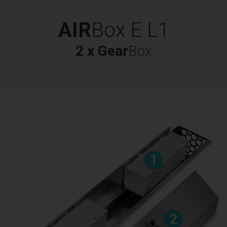
AIR
Box E L1
2 x Gear
Box