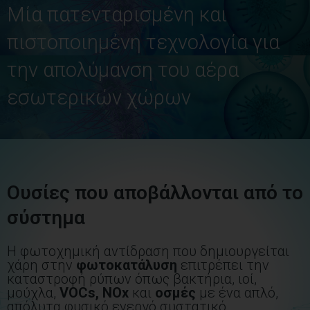
Μία πατενταρισμένη και
πιστοποιημένη τεχνολογία για
την απολύμανση του αέρα
εσωτερικών χώρων
Ουσίες που αποβάλλονται από το
σύστημα
Η φωτοχημική αντίδραση που δημιουργείται
χάρη στην
φωτοκατάλυση
επιτρέπει την
καταστροφή ρύπων όπως βακτήρια, ιοί,
μούχλα,
VOCs, NOx
και
οσμές
με ένα απλό,
απόλυτα φυσικό ενεργό συστατικό.