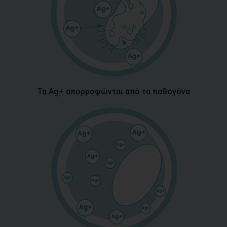
Τα Ag+ απορροφώνται από τα παθογόνα